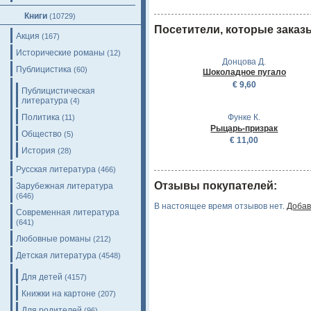
Книги
(10729)
Посетители, которые заказ
Акция
(167)
Исторические романы
(12)
Донцова Д.
Публицистика
(60)
Шоколадное пугало
€ 9,60
Публицистическая
литература
(4)
Политика
Функе К.
(11)
Рыцарь-призрак
Общество
(5)
€ 11,00
История
(28)
Русская литература
(466)
Отзывы покупателей:
Зарубежная литература
(646)
В настоящее время отзывов нет.
Добав
Современная литература
(641)
Любовные романы
(212)
Детская литература
(4548)
Для детей
(4157)
Книжки на картоне
(207)
Для родителей
(96)