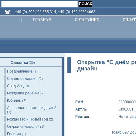
+49-(0)-203 / 93 555 314, +49-(0)-162 / 9814662
|
ГЛАВНАЯ
|
О МАГАЗИНЕ
|
ОПЛАТ
Открытка "С днём р
Открытки
(30)
дизайн
Поздравление
(7)
С днём рождения
(2)
Свадьба
(10)
Рождение ребёнка
(2)
Юбилей
(7)
EAN
22000000
Для родственников и друзей
Арт.№
Gk01001_
(1)
Рейтинг
Нет отзы
Рождество и Новый Год
(2)
Открытка-кошелёк
(1)
Товар был доб
Религия
(1)