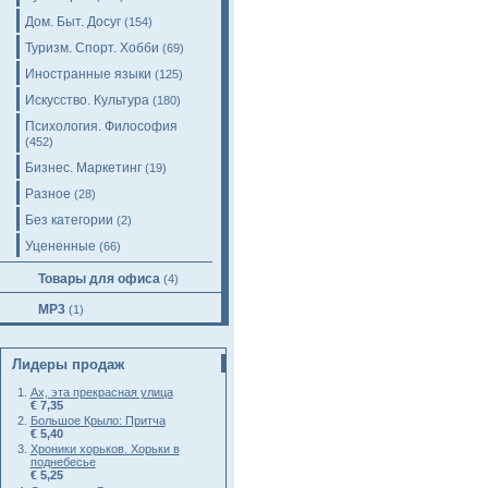
Дом. Быт. Досуг
(154)
Туризм. Спорт. Хобби
(69)
Иностранные языки
(125)
Искусство. Культура
(180)
Психология. Философия
(452)
Бизнес. Маркетинг
(19)
Разное
(28)
Без категории
(2)
Уцененные
(66)
Товары для офиса
(4)
MP3
(1)
Лидеры продаж
Ах, эта прекрасная улица
€ 7,35
Большое Крыло: Притча
€ 5,40
Хроники хорьков. Хорьки в
поднебесье
€ 5,25