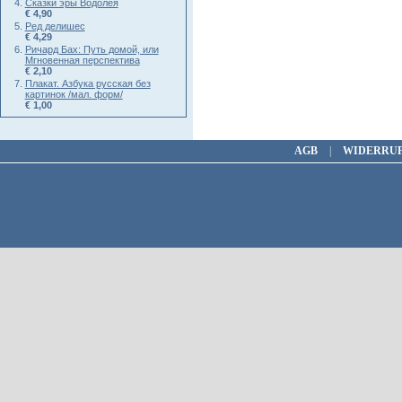
Сказки эры Водолея
€ 4,90
Ред делишес
€ 4,29
Ричард Бах: Путь домой, или
Мгновенная перспектива
€ 2,10
Плакат. Азбука русская без
картинок /мал. форм/
€ 1,00
AGB
|
WIDERRU