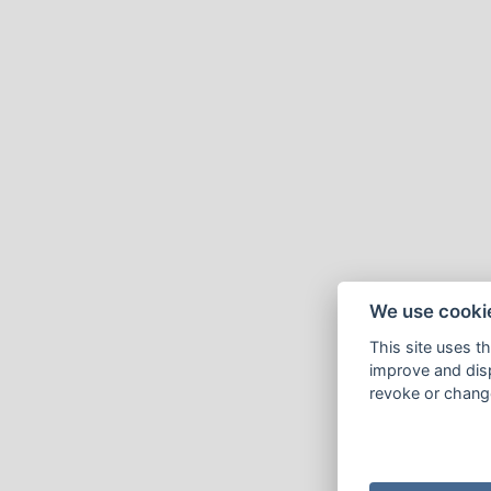
We use cooki
This site uses t
improve and disp
revoke or change