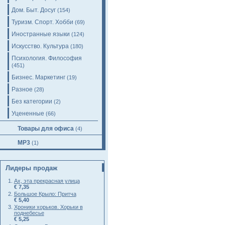
Дом. Быт. Досуг
(154)
Туризм. Спорт. Хобби
(69)
Иностранные языки
(124)
Искусство. Культура
(180)
Психология. Философия
(451)
Бизнес. Маркетинг
(19)
Разное
(28)
Без категории
(2)
Уцененные
(66)
Товары для офиса
(4)
MP3
(1)
Лидеры продаж
Ах, эта прекрасная улица
€ 7,35
Большое Крыло: Притча
€ 5,40
Хроники хорьков. Хорьки в
поднебесье
€ 5,25