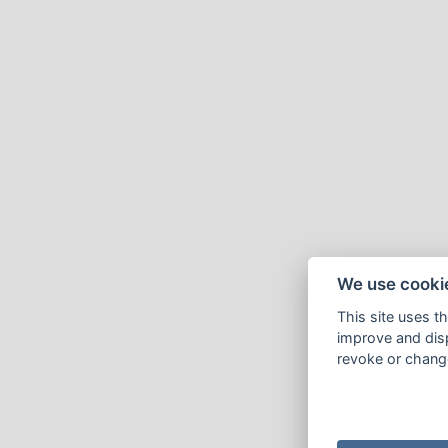
We use cooki
This site uses t
improve and disp
revoke or change