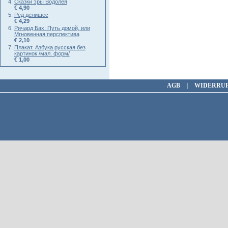
Сказки эры Водолея
€ 4,90
Ред делишес
€ 4,29
Ричард Бах: Путь домой, или
Мгновенная перспектива
€ 2,10
Плакат. Азбука русская без
картинок /мал. форм/
€ 1,00
AGB
|
WIDERRU