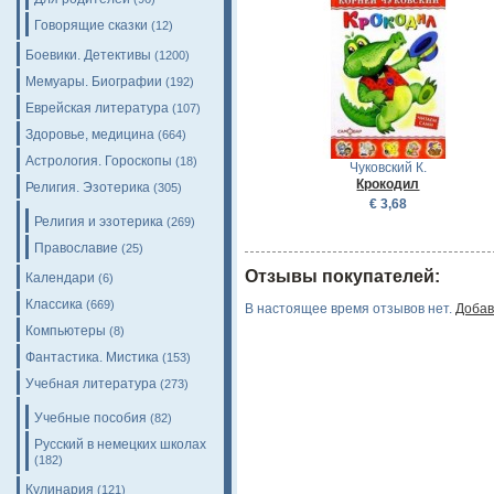
Говорящие сказки
(12)
Боевики. Детективы
(1200)
Мемуары. Биографии
(192)
Еврейская литература
(107)
Здоровье, медицина
(664)
Астрология. Гороскопы
(18)
Чуковский К.
Крокодил
Религия. Эзотерика
(305)
€ 3,68
Религия и эзотерика
(269)
Православие
(25)
Отзывы покупателей:
Календари
(6)
Классика
(669)
В настоящее время отзывов нет.
Добав
Компьютеры
(8)
Фантастика. Мистика
(153)
Учебная литература
(273)
Учебные пособия
(82)
Русский в немецких школах
(182)
Кулинария
(121)