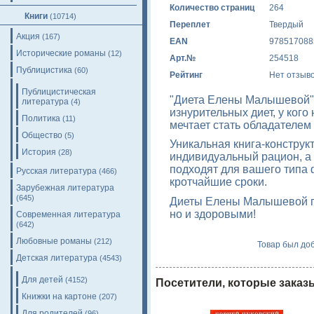
Количество страниц
264
Книги
(10714)
Переплет
Твердый
Акция
(167)
EAN
978517088
Исторические романы
(12)
Арт.№
254518
Публицистика
(60)
Рейтинг
Нет отзыв
Публицистическая
"Диета Елены Малышевой" д
литература
(4)
изнурительных диет, у кого
Политика
(11)
мечтает стать обладателем
Общество
(5)
Уникальная книга-конструк
История
(28)
индивидуальный рацион, а 
подходят для вашего типа 
Русская литература
(466)
кротчайшие сроки.
Зарубежная литература
(645)
Диеты Елены Малышевой по
но и здоровыми!
Современная литература
(642)
Любовные романы
(212)
Товар был доб
Детская литература
(4543)
Для детей
(4152)
Посетители, которые заказ
Книжки на картоне
(207)
Для родителей
(96)