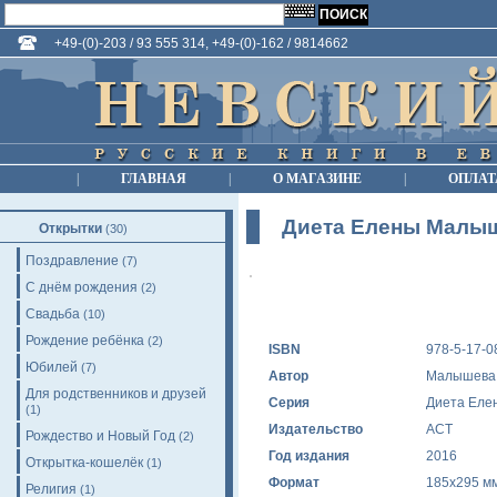
+49-(0)-203 / 93 555 314, +49-(0)-162 / 9814662
|
ГЛАВНАЯ
|
О МАГАЗИНЕ
|
ОПЛАТ
Диета Елены Малыш
Открытки
(30)
Поздравление
(7)
С днём рождения
(2)
Свадьба
(10)
Рождение ребёнка
(2)
ISBN
978-5-17-0
Юбилей
(7)
Автор
Малышева 
Для родственников и друзей
Серия
Диета Еле
(1)
Издательство
АСТ
Рождество и Новый Год
(2)
Год издания
2016
Открытка-кошелёк
(1)
Формат
185x295 м
Религия
(1)