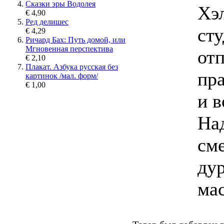
Сказки эры Водолея
Хэ
€ 4,90
Ред делишес
сту
€ 4,29
Ричард Бах: Путь домой, или
Мгновенная перспектива
от
€ 2,10
Плакат. Азбука русская без
пр
картинок /мал. форм/
€ 1,00
и в
Над
сме
ду
мас