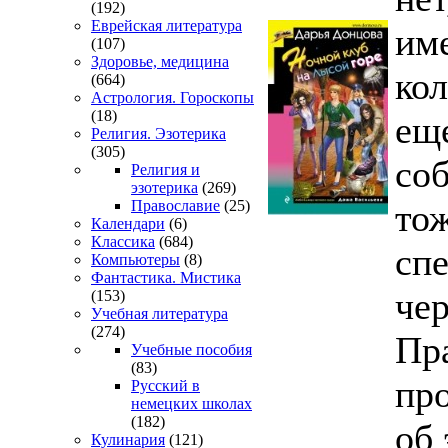
(192)
Еврейская литература
им
(107)
Здоровье, медицина
кол
(664)
Астрология. Гороскопы
(18)
еще
Религия. Эзотерика
(305)
со
Религия и
эзотерика
(269)
тож
Православие
(25)
Календари
(6)
Классика
(684)
сп
Компьютеры
(8)
Фантастика. Мистика
че
(153)
Учебная литература
(274)
Пр
Учебные пособия
(83)
пр
Русский в
немецких школах
(182)
об 
Кулинария
(121)