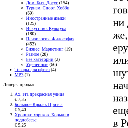
Дом. Быт. Досуг
(154)
гов
Туризм. Спорт. Хобби
(69)
Иностранные языки
ни
(125)
Искусство. Культура
же,
(180)
Психология. Философия
ер
(453)
Бизнес. Маркетинг
(19)
Разное
(28)
ил
Без категории
(2)
Уцененные
(66)
шут
Товары для офиса
(4)
MP3
(1)
нач
Лидеры продаж
наз
Ах, эта прекрасная улица
€ 7,35
Большое Крыло: Притча
ещ
€ 5,40
Хроники хорьков. Хорьки в
в Р
поднебесье
€ 5,25