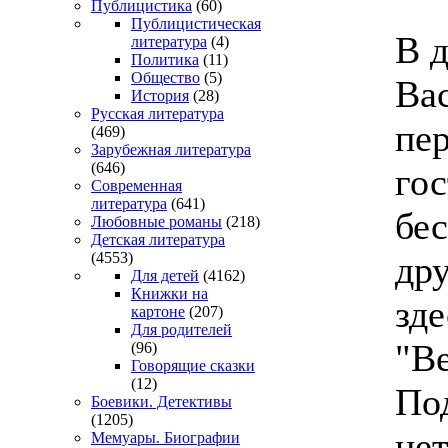
Публицистика
(60)
Публицистическая
В 
литература
(4)
Политика
(11)
Общество
(5)
Ва
История
(28)
Русская литература
пе
(469)
Зарубежная литература
(646)
гос
Современная
литература
(641)
бе
Любовные романы
(218)
Детская литература
дру
(4553)
Для детей
(4162)
Книжки на
зд
картоне
(207)
Для родителей
"В
(96)
Говорящие сказки
(12)
По
Боевики. Детективы
(1205)
нет
Мемуары. Биографии