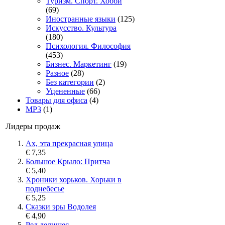
Туризм. Спорт. Хобби
(69)
Иностранные языки
(125)
Искусство. Культура
(180)
Психология. Философия
(453)
Бизнес. Маркетинг
(19)
Разное
(28)
Без категории
(2)
Уцененные
(66)
Товары для офиса
(4)
MP3
(1)
Лидеры продаж
Ах, эта прекрасная улица
€ 7,35
Большое Крыло: Притча
€ 5,40
Хроники хорьков. Хорьки в
поднебесье
€ 5,25
Сказки эры Водолея
€ 4,90
Ред делишес