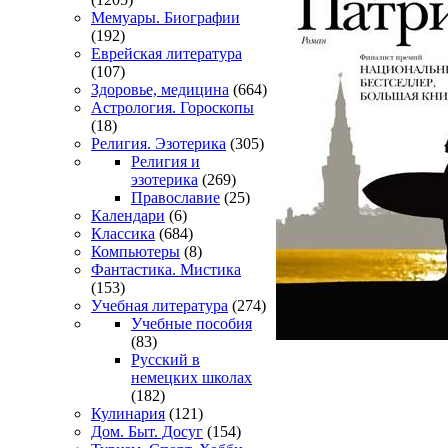
Мемуары. Биографии
(192)
Еврейская литература
(107)
Здоровье, медицина
(664)
Астрология. Гороскопы
(18)
Религия. Эзотерика
(305)
Религия и
эзотерика
(269)
Православие
(25)
Календари
(6)
Классика
(684)
Компьютеры
(8)
Фантастика. Мистика
(153)
Учебная литература
(274)
Учебные пособия
(83)
Русский в
немецких школах
(182)
Кулинария
(121)
Дом. Быт. Досуг
(154)