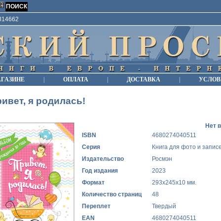
9814662
АГАЗИНЕ
|
ОПЛАТА
|
ДОСТАВКА
|
УСЛОВ
ивет, я родилась!
Нет 
ISBN
4680274040511
Серия
Книга для фото и запис
Издательство
Росмэн
Год издания
2023
Формат
293х245х10 мм.
Количество страниц
48
Переплет
Твердый
EAN
4680274040511