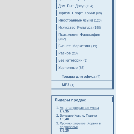
Дом. Быт. Досуг
(154)
Туризм. Спорт. Хобби
(69)
Иностранные языки
(125)
Искусство. Культура
(180)
Психология. Философия
(452)
Бизнес. Маркетинг
(19)
Разное
(28)
Без категории
(2)
Уцененные
(66)
Товары для офиса
(4)
MP3
(1)
Лидеры продаж
Ах, эта прекрасная улица
€ 7,35
Большое Крыло: Притча
€ 5,40
Хроники хорьков. Хорьки в
поднебесье
€ 5,25