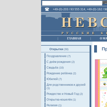
+49-(0)-203 / 93 555 314, +49-(0)-162 / 
|
ГЛАВНАЯ
|
О М
Пр
Открытки
(30)
Поздравление
(7)
С днём рождения
(2)
Свадьба
(10)
Рождение ребёнка
(2)
Юбилей
(7)
Для родственников и друзей
(1)
Рождество и Новый Год
(2)
Открытка-кошелёк
(1)
Религия
(1)