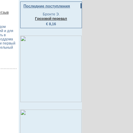
Последние поступления
отзыв
Бронте Э.
Грозовой перевал
€ 8,16
дом
ий и для
ть в
роддома
 и первый
тельный