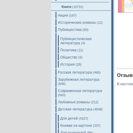
Книги
(10731)
Акция
(167)
Исторические романы
(12)
Публицистика
(60)
Публицистическая
литература
(4)
Политика
(11)
Общество
(5)
История
(28)
Русская литература
(466)
Отзыв
Зарубежная литература
(646)
В настоя
Современная литература
(643)
Любовные романы
(212)
Детская литература
(4548)
Для детей
(4157)
Книжки на картоне
(207)
Для родителей
(96)