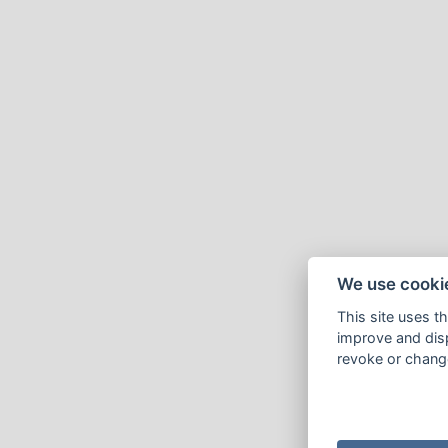
We use cooki
This site uses t
improve and disp
revoke or change