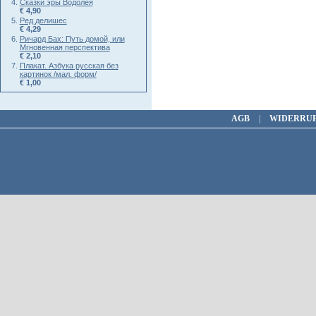
Сказки эры Водолея
€ 4,90
Ред делишес
€ 4,29
Ричард Бах: Путь домой, или
Мгновенная перспектива
€ 2,10
Плакат. Азбука русская без
картинок /мал. форм/
€ 1,00
AGB
|
WIDERRU