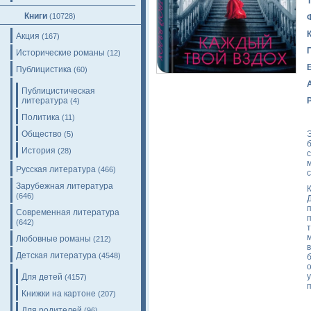
Книги
(10728)
Акция
(167)
Исторические романы
(12)
Публицистика
(60)
Публицистическая
литература
(4)
Политика
(11)
Общество
(5)
История
(28)
Русская литература
(466)
Зарубежная литература
К
(646)
Современная литература
(642)
Любовные романы
(212)
Детская литература
(4548)
Для детей
(4157)
Книжки на картоне
(207)
Для родителей
(96)