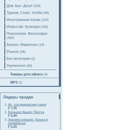
Дом. Быт. Досуг
(154)
Туризм. Спорт. Хобби
(69)
Иностранные языки
(124)
Искусство. Культура
(180)
Психология. Философия
(452)
Бизнес. Маркетинг
(19)
Разное
(28)
Без категории
(2)
Уцененные
(66)
Товары для офиса
(4)
MP3
(1)
Лидеры продаж
Ах, эта прекрасная улица
€ 7,35
Большое Крыло: Притча
€ 5,40
Хроники хорьков. Хорьки в
поднебесье
€ 5,25