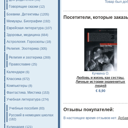
Товар был доб
Говорящие сказки
(12)
Боевики. Детективы
(1205)
Посетители, которые заказ
Мемуары. Биографии
(192)
Еврейская литература
(107)
Здоровье, медицина
(664)
Астрология. Гороскопы
(18)
Религия. Эзотерика
(305)
Религия и эзотерика
(269)
Православие
(25)
Календари
(6)
Кучкина О.
Любовь и жизнь как сестры.
Классика
(672)
Личные истории знаменитых
Компьютеры
людей
(8)
€ 8,90
Фантастика. Мистика
(153)
Учебная литература
(274)
Учебные пособия
(83)
Отзывы покупателей:
Русский в немецких школах
В настоящее время отзывов нет.
Добав
(182)
Кулинария
(121)