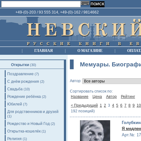
+49-(0)-203 / 93 555 314, +49-(0)-162 / 9814662
|
ГЛАВНАЯ
|
О МАГАЗИНЕ
|
ОПЛАТ
Мемуары. Биограф
Открытки
(30)
Поздравление
(7)
Автор:
С днём рождения
(2)
Свадьба
(10)
Сортировать список по:
Рождение ребёнка
Название
Цена
Автор
Рейтинг
(2)
Юбилей
(7)
< Предыдущий
1
2
3
4
5
6
7
8
9
10
192 позиций)
Для родственников и друзей
(1)
Голубкин
Рождество и Новый Год
(2)
Я медлен
Открытка-кошелёк
(1)
Арт.№: 1
Религия
(1)