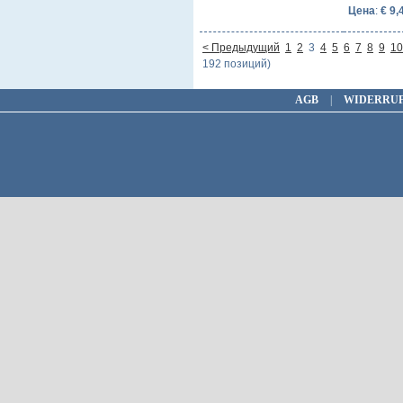
Цена
:
€ 9,
< Предыдущий
1
2
3
4
5
6
7
8
9
10
192 позиций)
AGB
|
WIDERRU