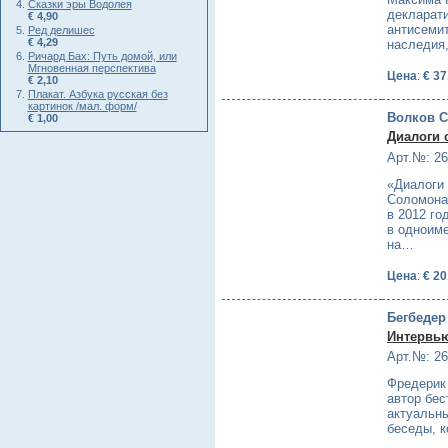
Сказки эры Водолея
декларати
€ 4,90
антисемит
Ред делишес
€ 4,29
наследия
Ричард Бах: Путь домой, или
Мгновенная перспектива
Цена
:
€ 37
€ 2,10
Плакат. Азбука русская без
картинок /мал. форм/
Волков С
€ 1,00
Диалоги 
Арт.№: 2
«Диалоги
Соломона
в 2012 го
в одноим
на…
Цена
:
€ 20
Бегбедер
Интервью
Арт.№: 26
Фредерик
автор бес
актуальны
беседы, к