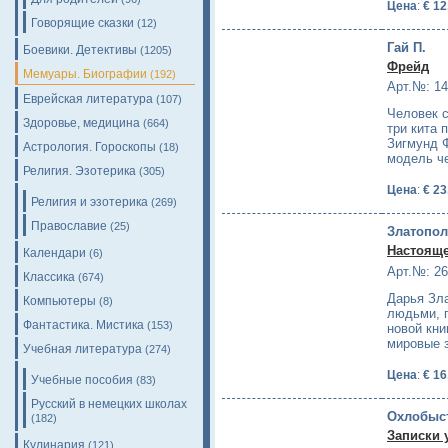
Цена
:
€ 12
Говорящие сказки
(12)
Гай П.
Боевики. Детективы
(1205)
Фрейд
Мемуары. Биографии
(192)
Арт.№: 1
Еврейская литература
(107)
Человек с
Здоровье, медицина
(664)
три кита 
Зигмунд 
Астрология. Гороскопы
(18)
модель ч
Религия. Эзотерика
(305)
Цена
:
€ 23
Религия и эзотерика
(269)
Православие
(25)
Златопол
Настояще
Календари
(6)
Арт.№: 2
Классика
(674)
Дарья Зл
Компьютеры
(8)
людьми, 
Фантастика. Мистика
(153)
новой кни
мировые з
Учебная литература
(274)
Цена
:
€ 16
Учебные пособия
(83)
Русский в немецких школах
Охлобыст
(182)
Записки 
Кулинария
(121)