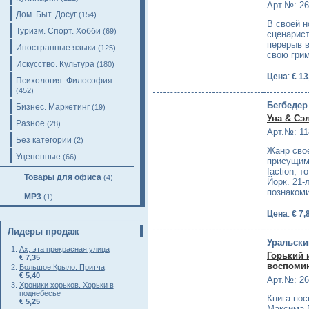
Арт.№: 2
Дом. Быт. Досуг
(154)
В своей н
Туризм. Спорт. Хобби
(69)
сценарис
перерыв в
Иностранные языки
(125)
свою гри
Искусство. Культура
(180)
Цена
:
€ 13
Психология. Философия
(452)
Бегбедер
Бизнес. Маркетинг
(19)
Уна & Сэ
Разное
(28)
Арт.№: 11
Без категории
(2)
Жанр свое
Уцененные
(66)
присущим
faction, т
Товары для офиса
(4)
Йорк. 21
познаком
MP3
(1)
Цена
:
€ 7,
Лидеры продаж
Уральски
Ах, эта прекрасная улица
Горький 
€ 7,35
воспоми
Большое Крыло: Притча
€ 5,40
Арт.№: 2
Хроники хорьков. Хорьки в
поднебесье
Книга по
€ 5,25
Максима Г