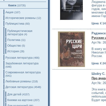
Людмила 
фигура в
Книги
(10735)
годов, ки
Акция
многими 
(167)
имени Го
Исторические романы
(12)
Цена
:
€ 14
Публицистика
(60)
Публицистическая
Радзинск
литература
(4)
Русские 
Политика
(11)
Арт.№: 2
Общество
(5)
В книгу в
История
(28)
Николая I
России.
Русская литература
(466)
Зарубежная литература
Цена
:
€ 24
(646)
Современная литература
Шойгу С.
(641)
Про вчер
Любовные романы
(218)
Арт.№: 2
Детская литература
(4548)
Эта книга
событий, 
Для детей
(4157)
небольшая
Будет вр
Книжки на картоне
(207)
Для родителей
(96)