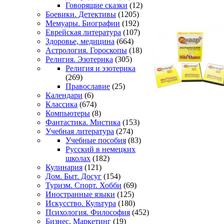
Говорящие сказки
(12)
Боевики. Детективы
(1205)
Мемуары. Биографии
(192)
Еврейская литература
(107)
Здоровье, медицина
(664)
Астрология. Гороскопы
(18)
Религия. Эзотерика
(305)
Религия и эзотерика
(269)
Православие
(25)
Календари
(6)
Классика
(674)
Компьютеры
(8)
Фантастика. Мистика
(153)
Учебная литература
(274)
Учебные пособия
(83)
Русский в немецких
школах
(182)
Кулинария
(121)
Дом. Быт. Досуг
(154)
Туризм. Спорт. Хобби
(69)
Иностранные языки
(125)
Искусство. Культура
(180)
Психология. Философия
(452)
Бизнес. Маркетинг
(19)