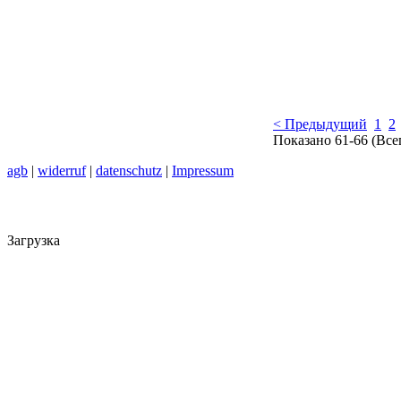
< Предыдущий
1
2
Показано 61-66 (Все
agb
|
widerruf
|
datenschutz
|
Impressum
Загрузка