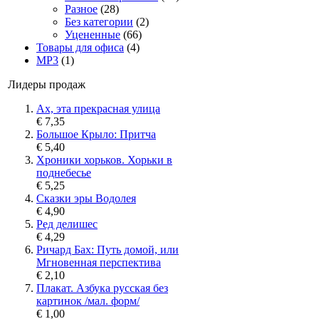
Разное
(28)
Без категории
(2)
Уцененные
(66)
Товары для офиса
(4)
MP3
(1)
Лидеры продаж
Ах, эта прекрасная улица
€ 7,35
Большое Крыло: Притча
€ 5,40
Хроники хорьков. Хорьки в
поднебесье
€ 5,25
Сказки эры Водолея
€ 4,90
Ред делишес
€ 4,29
Ричард Бах: Путь домой, или
Мгновенная перспектива
€ 2,10
Плакат. Азбука русская без
картинок /мал. форм/
€ 1,00