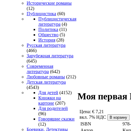
Исторические романы
(12)
Публицистика
(60)
Публицистическая
литература
(4)
Политика
(11)
Общество
(5)
История
(28)
Русская литература
(466)
Зарубежная литература
(645)
Современная
литература
(642)
Любовные романы
(212)
Детская литература
(4543)
Для детей
(4152)
Моя первая 
Книжки на
картоне
(207)
Для родителей
Цена:
€ 7,21
(96)
вкл. 7% НДС
Говорящие сказки
ISBN
978
(12)
Боевики. Детективы
Автор
Кип