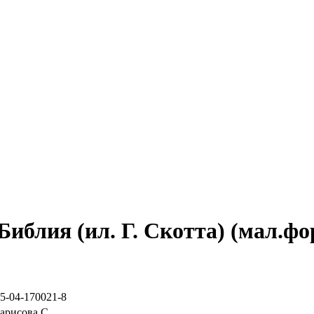
Библия (ил. Г. Скотта) (мал.фо
-5-04-170021-8
арисова С.