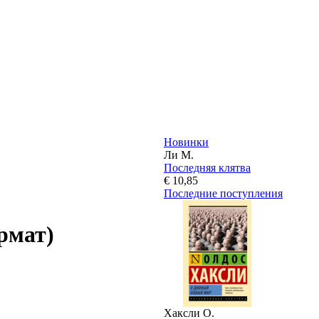
Новинки
Ли М.
Последняя клятва
€ 10,85
Последние поступления
рмат)
Хаксли О.