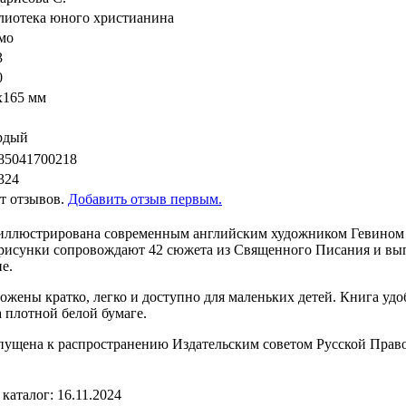
лиотека юного христианина
мо
3
0
x165 мм
рдый
85041700218
324
т отзывов.
Добавить отзыв первым.
 иллюстрирована современным английским художником Гевином
 рисунки сопровождают 42 сюжета из Священного Писания и в
е.
ожены кратко, легко и доступно для маленьких детей. Книга удо
а плотной белой бумаге.
пущена к распространению Издательским советом Русской Прав
каталог: 16.11.2024