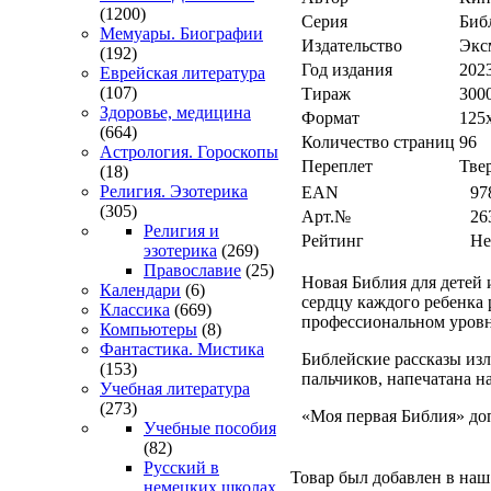
(1200)
Серия
Биб
Мемуары. Биографии
Издательство
Экс
(192)
Год издания
202
Еврейская литература
(107)
Тираж
300
Здоровье, медицина
Формат
125
(664)
Количество страниц
96
Астрология. Гороскопы
Переплет
Тве
(18)
Религия. Эзотерика
EAN
97
(305)
Арт.№
26
Религия и
Рейтинг
Не
эзотерика
(269)
Православие
(25)
Новая Библия для детей
Календари
(6)
сердцу каждого ребенка
Классика
(669)
профессиональном уровн
Компьютеры
(8)
Фантастика. Мистика
Библейские рассказы изл
(153)
пальчиков, напечатана н
Учебная литература
(273)
«Моя первая Библия» до
Учебные пособия
(82)
Русский в
Товар был добавлен в наш 
немецких школах