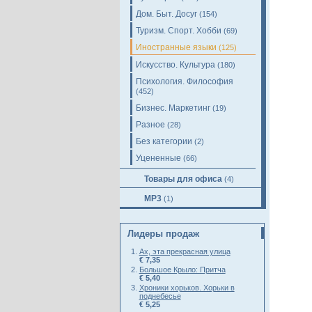
Дом. Быт. Досуг
(154)
Туризм. Спорт. Хобби
(69)
Иностранные языки
(125)
Искусство. Культура
(180)
Психология. Философия
(452)
Бизнес. Маркетинг
(19)
Разное
(28)
Без категории
(2)
Уцененные
(66)
Товары для офиса
(4)
MP3
(1)
Лидеры продаж
Ах, эта прекрасная улица
€ 7,35
Большое Крыло: Притча
€ 5,40
Хроники хорьков. Хорьки в
поднебесье
€ 5,25