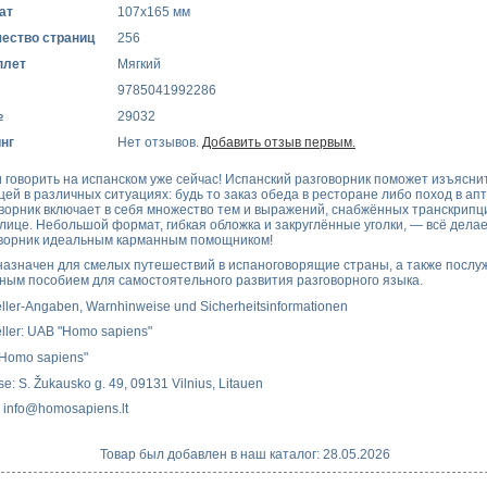
ат
107x165 мм
ество страниц
256
плет
Мягкий
9785041992286
№
29032
нг
Нет отзывов.
Добавить отзыв первым.
 говорить на испанском уже сейчас! Испанский разговорник поможет изъясни
цей в различных ситуациях: будь то заказ обеда в ресторане либо поход в апт
ворник включает в себя множество тем и выражений, снабжённых транскрипц
лице. Небольшой формат, гибкая обложка и закруглённые уголки, — всё дела
ворник идеальным карманным помощником!
азначен для смелых путешествий в испаноговорящие страны, а также послу
ным пособием для самостоятельного развития разговорного языка.
eller-Angaben, Warnhinweise und Sicherheitsinformationen
eller: UAB "Homo sapiens"
Homo sapiens"
e: S. Žukausko g. 49, 09131 Vilnius, Litauen
: info@homosapiens.lt
Товар был добавлен в наш каталог: 28.05.2026