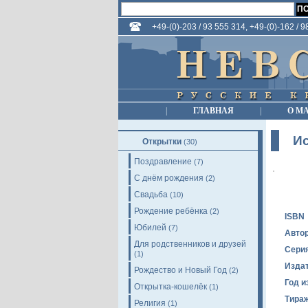
+49-(0)-203 / 93 555 314, +49-(0)-162 / 
|
ГЛАВНАЯ
|
О М
Ис
Открытки
(30)
Поздравление
(7)
С днём рождения
(2)
Свадьба
(10)
Рождение ребёнка
(2)
ISBN
Юбилей
(7)
Авто
Для родственников и друзей
Сери
(1)
Изда
Рождество и Новый Год
(2)
Год и
Открытка-кошелёк
(1)
Тира
Религия
(1)