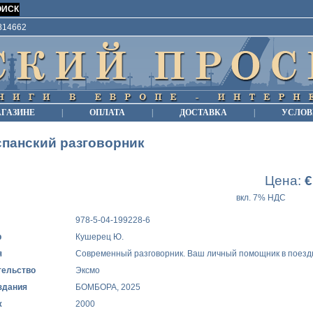
9814662
АГАЗИНЕ
|
ОПЛАТА
|
ДОСТАВКА
|
УСЛОВ
панский разговорник
Цена:
€
вкл. 7% НДС
978-5-04-199228-6
р
Кушерец Ю.
я
Современный разговорник. Ваш личный помощник в поезд
тельство
Эксмо
здания
БОМБОРА, 2025
ж
2000