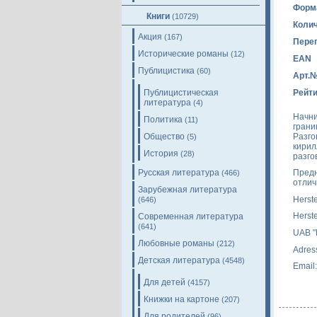
Форм
Книги
(10729)
Колич
Акция
(167)
Пере
Исторические романы
(12)
EAN
Публицистика
(60)
Арт.
Публицистическая
Рейти
литература
(4)
Начни
Политика
(11)
грани
Разго
Общество
(5)
кирил
История
(28)
разго
Русская литература
Предн
(466)
отлич
Зарубежная литература
Herst
(646)
Herst
Современная литература
(641)
UAB "
Любовные романы
(212)
Adress
Детская литература
(4548)
Email
Для детей
(4157)
Книжки на картоне
(207)
Для родителей
(96)