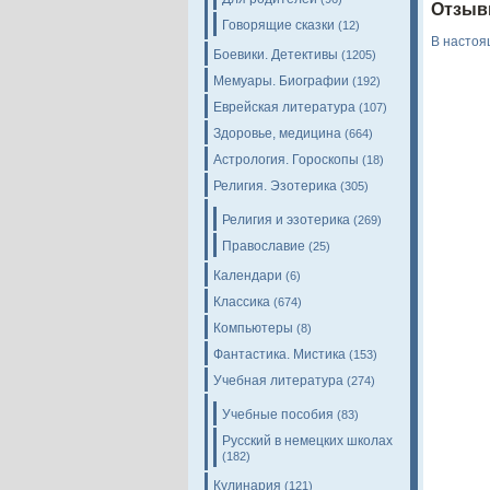
Отзыв
Говорящие сказки
(12)
В настоя
Боевики. Детективы
(1205)
Мемуары. Биографии
(192)
Еврейская литература
(107)
Здоровье, медицина
(664)
Астрология. Гороскопы
(18)
Религия. Эзотерика
(305)
Религия и эзотерика
(269)
Православие
(25)
Календари
(6)
Классика
(674)
Компьютеры
(8)
Фантастика. Мистика
(153)
Учебная литература
(274)
Учебные пособия
(83)
Русский в немецких школах
(182)
Кулинария
(121)