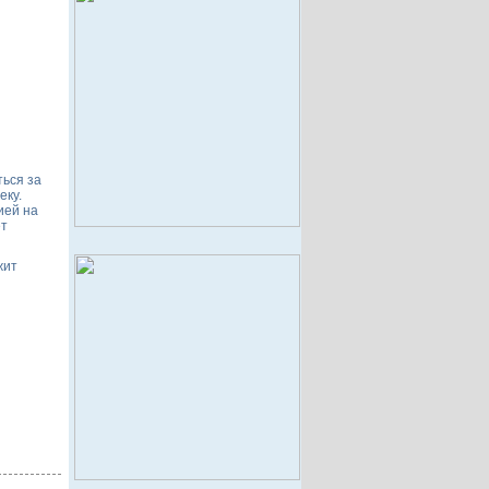
ться за
еку.
ией на
ет
жит