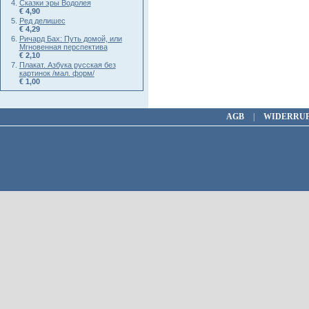
Сказки эры Водолея
€ 4,90
Ред делишес
€ 4,29
Ричард Бах: Путь домой, или
Мгновенная перспектива
€ 2,10
Плакат. Азбука русская без
картинок /мал. форм/
€ 1,00
AGB
|
WIDERRU