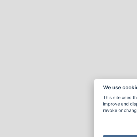
We use cooki
This site uses t
improve and disp
revoke or change