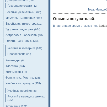
Для родителей
(96)
Говорящие сказки
(12)
Товар был доб
Боевики. Детективы
(1205)
Мемуары. Биографии
(192)
Отзывы покупателей:
Еврейская литература
(107)
В настоящее время отзывов нет.
Добав
Здоровье, медицина
(664)
Астрология. Гороскопы
(18)
Религия. Эзотерика
(305)
Религия и эзотерика
(269)
Православие
(25)
Календари
(6)
Классика
(674)
Компьютеры
(8)
Фантастика. Мистика
(153)
Учебная литература
(274)
Учебные пособия
(83)
Русский в немецких школах
(182)
Кулинария
(121)