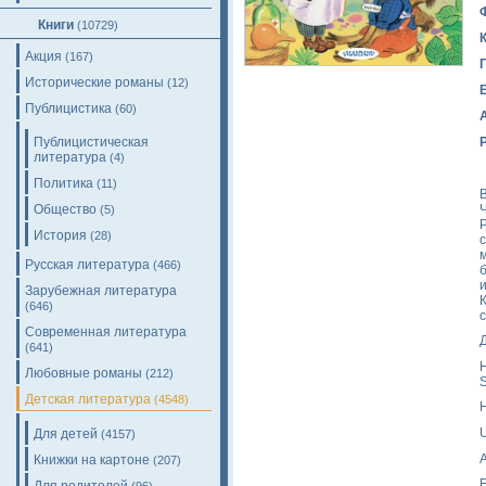
Книги
(10729)
Акция
(167)
Исторические романы
(12)
Публицистика
(60)
Публицистическая
литература
(4)
Политика
(11)
Ч
Общество
(5)
История
(28)
Русская литература
(466)
Зарубежная литература
(646)
с
Современная литература
(641)
H
Любовные романы
(212)
S
Детская литература
(4548)
H
Для детей
(4157)
A
Книжки на картоне
(207)
E