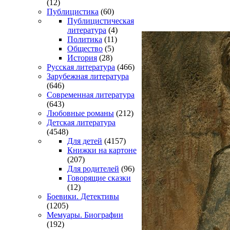
(12)
Публицистика
(60)
Публицистическая
литература
(4)
Политика
(11)
Общество
(5)
История
(28)
Русская литература
(466)
Зарубежная литература
(646)
Современная литература
(643)
Любовные романы
(212)
Детская литература
(4548)
Для детей
(4157)
Книжки на картоне
(207)
Для родителей
(96)
Говорящие сказки
(12)
Боевики. Детективы
(1205)
Мемуары. Биографии
(192)