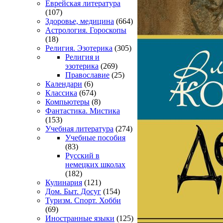
Еврейская литература
(107)
Здоровье, медицина
(664)
Астрология. Гороскопы
(18)
Религия. Эзотерика
(305)
Религия и
эзотерика
(269)
Православие
(25)
Календари
(6)
Классика
(674)
Компьютеры
(8)
Фантастика. Мистика
(153)
Учебная литература
(274)
Учебные пособия
(83)
Русский в
немецких школах
(182)
Кулинария
(121)
Дом. Быт. Досуг
(154)
Туризм. Спорт. Хобби
(69)
Иностранные языки
(125)