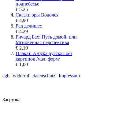
поднебесье
€ 5,25
Сказки эры Водолея
€ 4,90
Ред делишес
€ 4,29
Ричард Бах: Путь домой, или
Мгновенная перспектива
€ 2,10
Плакат. Азбука русская без
картинок /мал. форм/
€ 1,00
agb
|
widerruf
|
datenschutz
|
Impressum
Загрузка