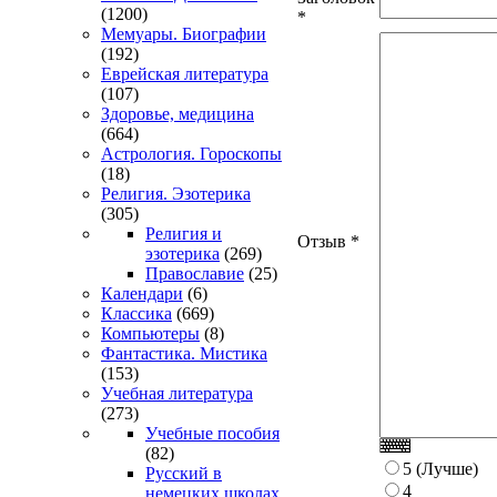
(1200)
*
Мемуары. Биографии
(192)
Еврейская литература
(107)
Здоровье, медицина
(664)
Астрология. Гороскопы
(18)
Религия. Эзотерика
(305)
Религия и
Отзыв
*
эзотерика
(269)
Православие
(25)
Календари
(6)
Классика
(669)
Компьютеры
(8)
Фантастика. Мистика
(153)
Учебная литература
(273)
Учебные пособия
(82)
5 (Лучше)
Русский в
4
немецких школах