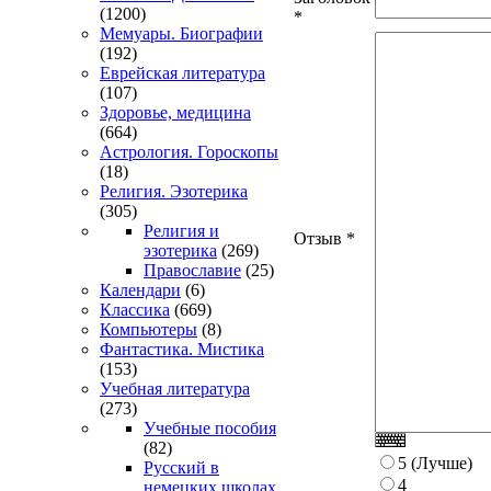
(1200)
*
Мемуары. Биографии
(192)
Еврейская литература
(107)
Здоровье, медицина
(664)
Астрология. Гороскопы
(18)
Религия. Эзотерика
(305)
Религия и
Отзыв
*
эзотерика
(269)
Православие
(25)
Календари
(6)
Классика
(669)
Компьютеры
(8)
Фантастика. Мистика
(153)
Учебная литература
(273)
Учебные пособия
(82)
5 (Лучше)
Русский в
4
немецких школах