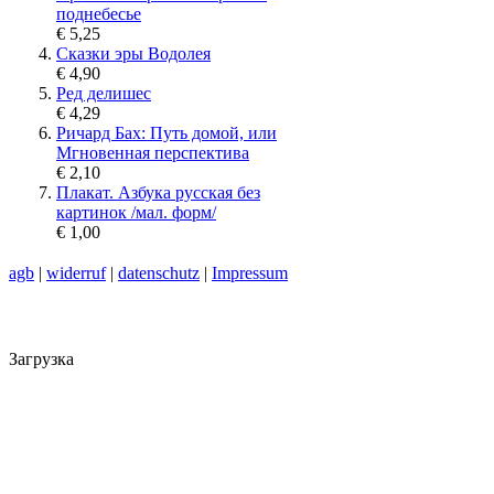
поднебесье
€ 5,25
Сказки эры Водолея
€ 4,90
Ред делишес
€ 4,29
Ричард Бах: Путь домой, или
Мгновенная перспектива
€ 2,10
Плакат. Азбука русская без
картинок /мал. форм/
€ 1,00
agb
|
widerruf
|
datenschutz
|
Impressum
Загрузка