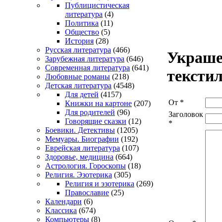
Публицистическая
литература
(4)
Политика
(11)
Общество
(5)
История
(28)
Русская литература
(466)
Украше
Зарубежная литература
(646)
Современная литература
(641)
тексти
Любовные романы
(218)
Детская литература
(4548)
Для детей
(4157)
От
*
Книжки на картоне
(207)
Для родителей
(96)
Заголовок
Говорящие сказки
(12)
*
Боевики. Детективы
(1205)
Мемуары. Биографии
(192)
Еврейская литература
(107)
Здоровье, медицина
(664)
Астрология. Гороскопы
(18)
Религия. Эзотерика
(305)
Религия и эзотерика
(269)
Православие
(25)
Календари
(6)
Классика
(674)
Компьютеры
(8)