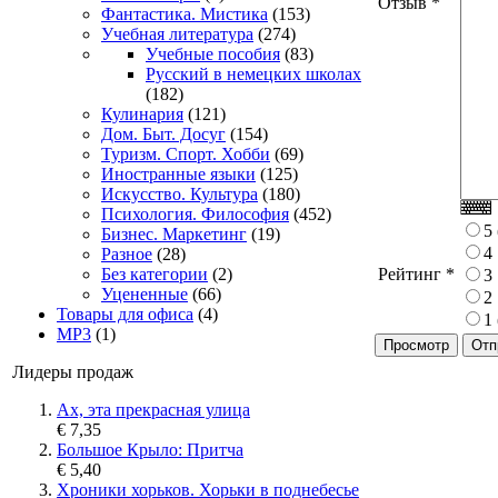
Отзыв
*
Фантастика. Мистика
(153)
Учебная литература
(274)
Учебные пособия
(83)
Русский в немецких школах
(182)
Кулинария
(121)
Дом. Быт. Досуг
(154)
Туризм. Спорт. Хобби
(69)
Иностранные языки
(125)
Искусство. Культура
(180)
Психология. Философия
(452)
5
Бизнес. Маркетинг
(19)
4
Разное
(28)
Рейтинг
*
Без категории
(2)
3
Уцененные
(66)
2
Товары для офиса
(4)
1
MP3
(1)
Просмотр
Лидеры продаж
Ах, эта прекрасная улица
€ 7,35
Большое Крыло: Притча
€ 5,40
Хроники хорьков. Хорьки в поднебесье