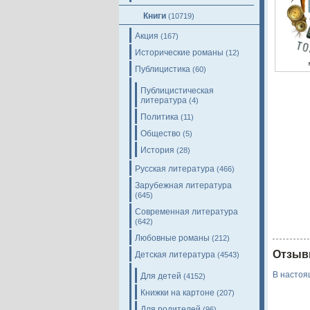
Книги
(10719)
Акция
(167)
Исторические романы
(12)
Публицистика
(60)
Публицистическая
литература
(4)
Политика
(11)
Общество
(5)
История
(28)
Русская литература
(466)
Зарубежная литература
(645)
Современная литература
(642)
Любовные романы
(212)
Отзыв
Детская литература
(4543)
В настоя
Для детей
(4152)
Книжки на картоне
(207)
Для родителей
(96)