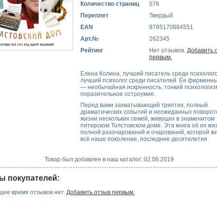
Количество страниц
576
Переплет
Твердый
EAN
9785170884551
Арт.№
262345
Рейтинг
Нет отзывов.
Добавить 
первым.
Елена Колина, лучший писатель среди психолого
лучший психолог среди писателей. Ее фирменны
— необычайная искренность, тонкий психологиз
поразительное остроумие.
Перед вами захватывающий триптих, полный
драматических событий и неожиданных поворото
жизни нескольких семей, живущих в знаменитом
питерском Толстовском доме. Эта книга об их жи
полной разочарований и очарований, которой ж
всё наше поколение, последние десятилетия.
Товар был добавлен в наш каталог: 02.06.2019
ы покупателей:
щее время отзывов нет.
Добавить отзыв первым.