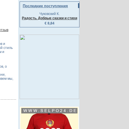
Последние поступления
Чуковский К.
Радость. Добрые сказки и стихи
€ 8,84
отзыв
в и
й стиль
м и
в, о
зни,
ивем мы,