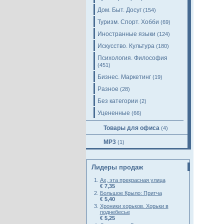
Дом. Быт. Досуг
(154)
Туризм. Спорт. Хобби
(69)
Иностранные языки
(124)
Искусство. Культура
(180)
Психология. Философия
(451)
Бизнес. Маркетинг
(19)
Разное
(28)
Без категории
(2)
Уцененные
(66)
Товары для офиса
(4)
MP3
(1)
Лидеры продаж
Ах, эта прекрасная улица
€ 7,35
Большое Крыло: Притча
€ 5,40
Хроники хорьков. Хорьки в
поднебесье
€ 5,25