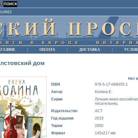
9814662
АГАЗИНЕ
|
ОПЛАТА
|
ДОСТАВКА
|
УСЛОВ
олстовский дом
Нет 
ISBN
978-5-17-088455-1
Автор
Колина Е.
Серия
Лучшие книги российски
писательниц
Издательство
АСТ
Год издания
2019
Тираж
2000
Формат
145x217 мм