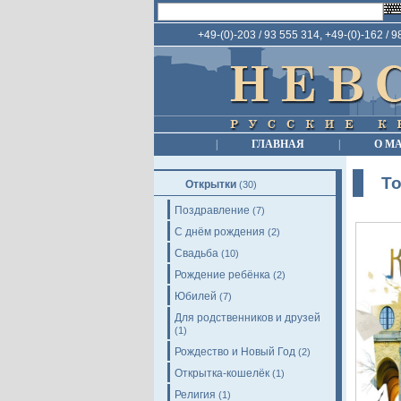
+49-(0)-203 / 93 555 314, +49-(0)-162 / 
|
ГЛАВНАЯ
|
О М
Т
Открытки
(30)
Поздравление
(7)
С днём рождения
(2)
Свадьба
(10)
Рождение ребёнка
(2)
Юбилей
(7)
Для родственников и друзей
(1)
Рождество и Новый Год
(2)
Открытка-кошелёк
(1)
Религия
(1)