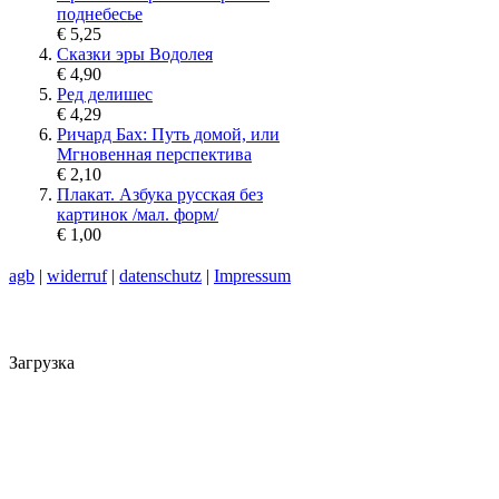
поднебесье
€ 5,25
Сказки эры Водолея
€ 4,90
Ред делишес
€ 4,29
Ричард Бах: Путь домой, или
Мгновенная перспектива
€ 2,10
Плакат. Азбука русская без
картинок /мал. форм/
€ 1,00
agb
|
widerruf
|
datenschutz
|
Impressum
Загрузка