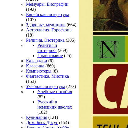
Мемуары. Биографии
(192)
Еврейская литература
(107)
Здоровье, медицина
(664)
Астрология. Гороскопы
(18)
Религия. Эзотерика
(305)
Религия и
эзотерика
(269)
Православие
(25)
Календари
(6)
Классика
(669)
Компьютеры
(8)
Фантастика. Мистика
(153)
Учебная литература
(273)
Учебные пособия
(82)
Русский в
немецких школах
(182)
Кулинария
(121)
Дом. Быт. Досуг
(154)
Туризм. Спорт. Хобби