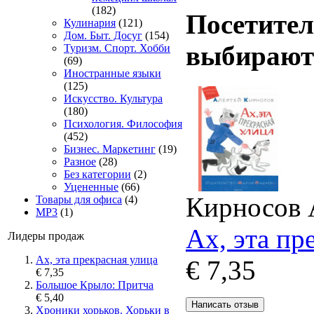
(182)
Посетител
Кулинария
(121)
Дом. Быт. Досуг
(154)
выбирают
Туризм. Спорт. Хобби
(69)
Иностранные языки
(125)
Искусство. Культура
(180)
Психология. Философия
(452)
Бизнес. Маркетинг
(19)
Разное
(28)
Без категории
(2)
Уцененные
(66)
Кирносов 
Товары для офиса
(4)
MP3
(1)
Ах, эта пр
Лидеры продаж
Ах, эта прекрасная улица
€ 7,35
€ 7,35
Большое Крыло: Притча
€ 5,40
Хроники хорьков. Хорьки в