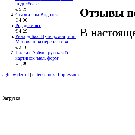
поднебесье
Отзывы п
€ 5,25
Сказки эры Водолея
€ 4,90
Ред делишес
В настояще
€ 4,29
Ричард Бах: Путь домой, или
Мгновенная перспектива
€ 2,10
Плакат. Азбука русская без
картинок /мал. форм/
€ 1,00
agb
|
widerruf
|
datenschutz
|
Impressum
Загрузка