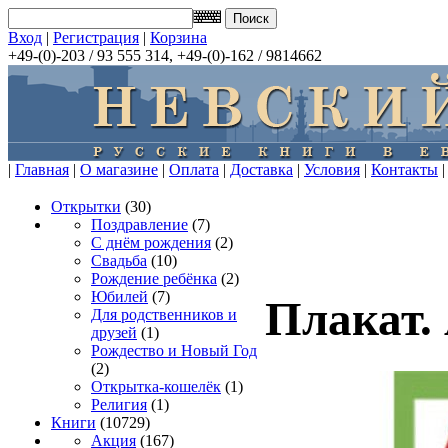
Вход
|
Регистрация
|
Корзина
+49-(0)-203 / 93 555 314, +49-(0)-162 / 9814662
|
Главная
|
О магазине
|
Оплата
|
Доставка
|
Условия
|
Контакты
|
Открытки
(30)
Поздравление
(7)
С днём рождения
(2)
Свадьба
(10)
Рождение ребёнка
(2)
Юбилей
(7)
Плакат. 
Для родственников и
друзей
(1)
Рождество и Новый Год
(2)
Открытка-кошелёк
(1)
Религия
(1)
Книги
(10729)
Акция
(167)