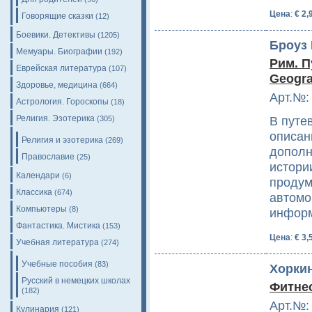
Цена
:
€ 2,
Говорящие сказки
(12)
Боевики. Детективы
(1205)
Броуз 
Мемуары. Биографии
(192)
Рим. П
Еврейская литература
(107)
Geogra
Здоровье, медицина
(664)
Арт.№:
Астрология. Гороскопы
(18)
Религия. Эзотерика
В путе
(305)
описан
Религия и эзотерика
(269)
дополн
Православие
(25)
истори
Календари
(6)
продум
Классика
(674)
автомо
Компьютеры
(8)
инфор
Фантастика. Мистика
(153)
Цена
:
€ 3,
Учебная литература
(274)
Учебные пособия
(83)
Хоркин
Русский в немецких школах
Фитнес
(182)
Арт.№:
Кулинария
(121)