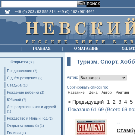
+49-(0)-203 / 93 555 314, +49-(0)-162 / 9814662
|
ГЛАВНАЯ
|
О МАГАЗИНЕ
|
ОПЛАТ
Туризм. Спорт. Хоб
Открытки
(30)
Поздравление
(7)
Автор:
С днём рождения
(2)
Свадьба
(10)
Сортировать список по:
Рождение ребёнка
Название
Цена
Автор
Рейтинг
(2)
Юбилей
(7)
< Предыдущий
1
2
3
4
5
Для родственников и друзей
Показано 61-69 (Всего 69 п
(1)
Рождество и Новый Год
(2)
--
Открытка-кошелёк
(1)
Стамб
Религия
(1)