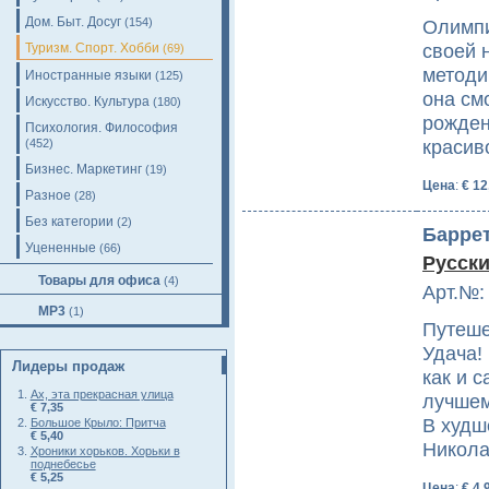
Дом. Быт. Досуг
(154)
Олимпи
своей 
Туризм. Спорт. Хобби
(69)
методи
Иностранные языки
(125)
она см
Искусство. Культура
(180)
рожден
Психология. Философия
красив
(452)
Бизнес. Маркетинг
(19)
Цена
:
€ 12
Разное
(28)
Без категории
(2)
Баррет
Уцененные
(66)
Русски
Товары для офиса
(4)
Арт.№:
MP3
(1)
Путеше
Удача! 
Лидеры продаж
как и 
Ах, эта прекрасная улица
лучшем
€ 7,35
В худш
Большое Крыло: Притча
€ 5,40
Никола
Хроники хорьков. Хорьки в
поднебесье
€ 5,25
Цена
:
€ 4,