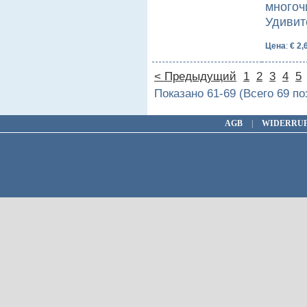
многоч
Удивит
Цена
:
€ 2,
< Предыдущий
1
2
3
4
5
Показано 61-69 (Всего 69 п
AGB
|
WIDERRU