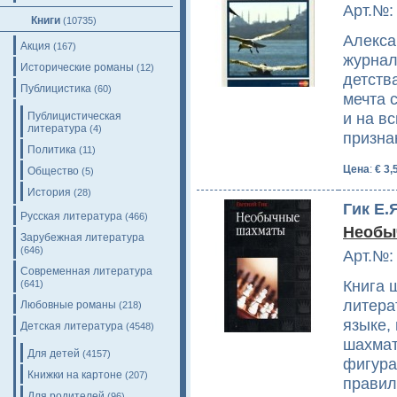
Арт.№:
Книги
(10735)
Алекса
Акция
(167)
журнал
Исторические романы
(12)
детств
Публицистика
(60)
мечта 
и на в
Публицистическая
литература
(4)
призна
Политика
(11)
Цена
:
€ 3,
Общество
(5)
История
(28)
Гик Е.
Русская литература
(466)
Необы
Зарубежная литература
(646)
Арт.№:
Современная литература
Книга 
(641)
литера
Любовные романы
(218)
языке,
Детская литература
(4548)
шахмат
Для детей
(4157)
фигура
Книжки на картоне
(207)
правил
Для родителей
(96)