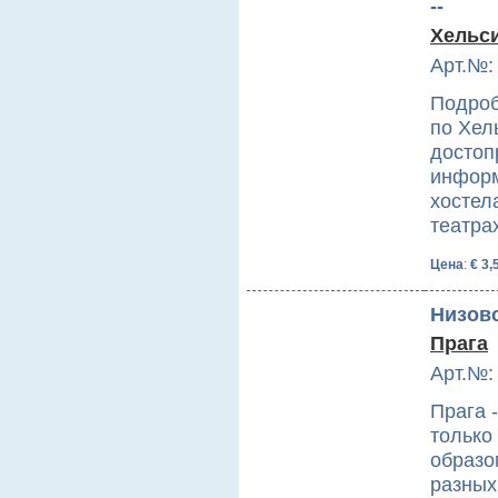
--
Хельси
Арт.№:
Подроб
по Хел
достоп
информ
хостела
театра
Цена
:
€ 3,
Низов
Прага
Арт.№:
Прага 
только
образо
разных