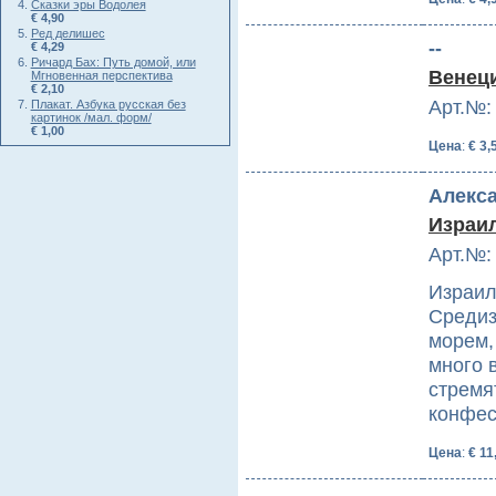
Сказки эры Водолея
€ 4,90
Ред делишес
--
€ 4,29
Ричард Бах: Путь домой, или
Венеци
Мгновенная перспектива
€ 2,10
Арт.№:
Плакат. Азбука русская без
картинок /мал. форм/
€ 1,00
Цена
:
€ 3,
Алекс
Израил
Арт.№:
Израил
Средиз
морем,
много 
стремя
конфес
Цена
:
€ 11